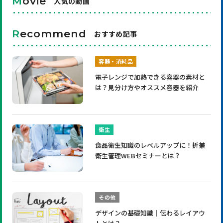
M
ovie
人気の動画
R
ecommend
おすすめ記事
容器・消耗品
電子レンジで加熱できる容器の素材と
は？見分け方やオススメ容器を紹介
衛生
食品衛生知識のレベルアップに！折兼
衛生管理WEBセミナーとは？
その他
デザインの基礎知識｜伝わるレイアウ