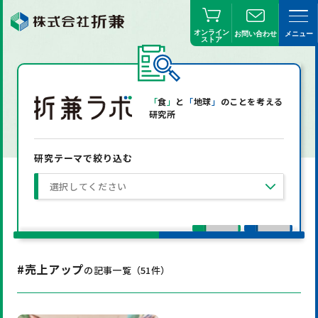
オンライン
お問い合わせ
メニュー
ストア
「
食
」
と
「
地球
」
のことを考える
研究所
研究テーマで絞り込む
選択してください
#売上アップ
の記事一覧（
51
件）