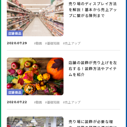
売り場のディスプレイ方法
を解説！基本から売上アッ
プに繋がる陳列まで
店舗備品
#
動画
#
基礎知識
#
売上アップ
2020.07.29
店舗の装飾が売り上げを左
右する！装飾方法やアイテ
ムを紹介
店舗備品
#
動画
#
基礎知識
#
売上アップ
2020.07.22
売り場に装飾が必要な理