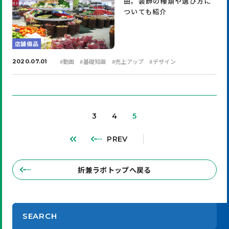
由。装飾の種類や選び方に
ついても紹介
店舗備品
#
動画
#
基礎知識
#
売上アップ
#
デザイン
2020.07.01
3
4
5
PREV
折兼ラボトップへ戻る
SEARCH