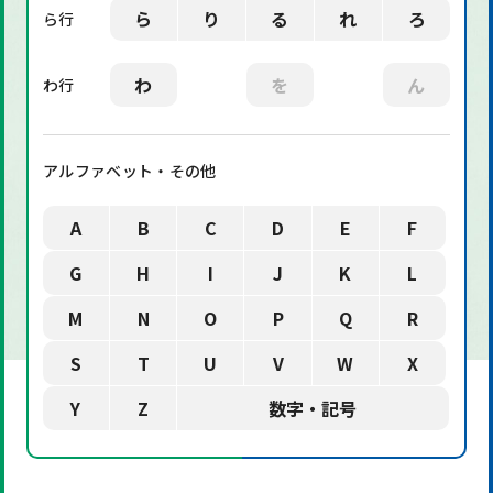
ら
り
る
れ
ろ
ら行
わ
を
ん
わ行
アルファベット・その他
A
B
C
D
E
F
G
H
I
J
K
L
M
N
O
P
Q
R
S
T
U
V
W
X
Y
Z
数字・記号