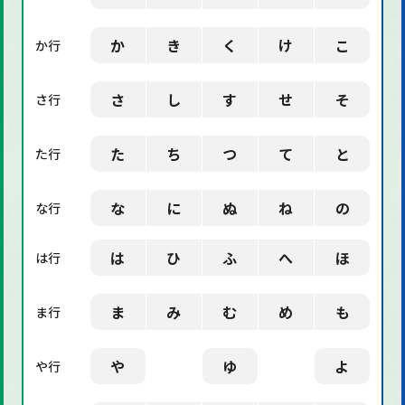
「社会」に関する用語
か
き
く
け
こ
か行
「デザイン」に関する用語
さ
し
す
せ
そ
さ行
た
ち
つ
て
と
た行
な
に
ぬ
ね
の
な行
は
ひ
ふ
へ
ほ
は行
ま
み
む
め
も
ま行
や
ゆ
よ
や行