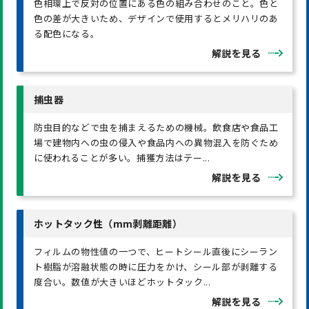
色相環上で反対の位置にある色の組み合わせのこと。色と
色の差が大きいため、デザインで使用するとメリハリのあ
る配色になる。
解説を見る
捕虫器
防虫目的などで虫を捕まえるための機械。飲食店や食品工
場で建物内への虫の侵入や食品内への異物混入を防ぐため
に使われることが多い。捕獲方法はテー...
解説を見る
ホットタック性（mm剥離距離）
フィルムの物性値の一つで、ヒートシール直後にシーラン
ト樹脂が溶融状態の時に圧力をかけ、シール部が剥離する
度合い。数値が大きいほどホットタック...
解説を見る