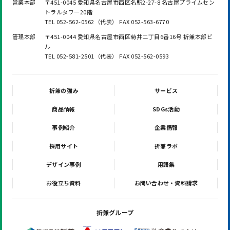
営業本部
〒451-0045 愛知県名古屋市西区名駅2-27-8 名古屋プライムセン
トラルタワー20階
TEL 052-562-0562（代表） FAX 052-563-6770
管理本部
〒451-0044 愛知県名古屋市西区菊井二丁目6番16号 折兼本部ビ
ル
TEL 052-581-2501（代表） FAX 052-562-0593
折兼の強み
サービス
商品情報
SDGs活動
事例紹介
企業情報
採用サイト
折兼ラボ
デザイン事例
用語集
お役立ち資料
お問い合わせ・資料請求
折兼グループ