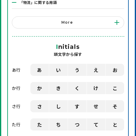
「物流」に関する用語
「システム」に関する用語
More
「店舗備品」に関する用語
「機械」に関する用語
I
nitials
頭文字から探す
「環境」に関する用語
「業界用語」に関する用語
あ
い
う
え
お
あ行
「社会」に関する用語
か
き
く
け
こ
か行
「デザイン」に関する用語
さ
し
す
せ
そ
さ行
た
ち
つ
て
と
た行