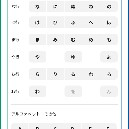
な
に
ぬ
ね
の
な行
は
ひ
ふ
へ
ほ
は行
ま
み
む
め
も
ま行
や
ゆ
よ
や行
ら
り
る
れ
ろ
ら行
わ
を
ん
わ行
アルファベット・その他
A
B
C
D
E
F