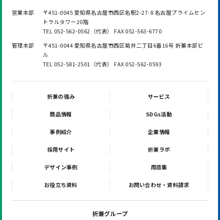
営業本部
〒451-0045 愛知県名古屋市西区名駅2-27-8 名古屋プライムセン
トラルタワー20階
TEL 052-562-0562（代表） FAX 052-563-6770
管理本部
〒451-0044 愛知県名古屋市西区菊井二丁目6番16号 折兼本部ビ
ル
TEL 052-581-2501（代表） FAX 052-562-0593
折兼の強み
サービス
商品情報
SDGs活動
事例紹介
企業情報
採用サイト
折兼ラボ
デザイン事例
用語集
お役立ち資料
お問い合わせ・資料請求
折兼グループ