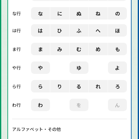
な
に
ぬ
ね
の
な行
は
ひ
ふ
へ
ほ
は行
ま
み
む
め
も
ま行
や
ゆ
よ
や行
ら
り
る
れ
ろ
ら行
わ
を
ん
わ行
アルファベット・その他