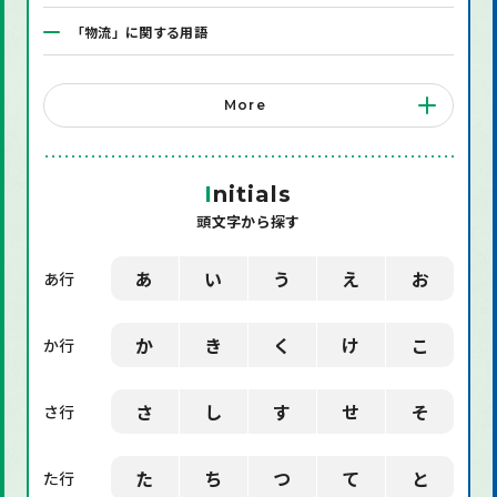
「物流」に関する用語
「システム」に関する用語
More
「店舗備品」に関する用語
「機械」に関する用語
I
nitials
頭文字から探す
「環境」に関する用語
「業界用語」に関する用語
あ
い
う
え
お
あ行
「社会」に関する用語
か
き
く
け
こ
か行
「デザイン」に関する用語
さ
し
す
せ
そ
さ行
た
ち
つ
て
と
た行