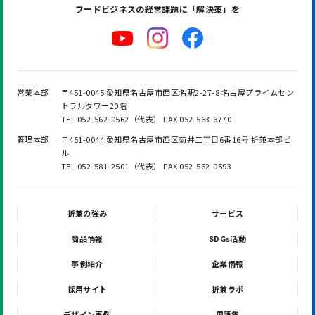
フードビジネスの
経営課題に「解決策」を
営業本部
〒451-0045 愛知県名古屋市西区名駅2-27-8 名古屋プライムセン
トラルタワー20階
TEL 052-562-0562（代表） FAX 052-563-6770
管理本部
〒451-0044 愛知県名古屋市西区菊井二丁目6番16号 折兼本部ビ
ル
TEL 052-581-2501（代表） FAX 052-562-0593
折兼の強み
サービス
商品情報
SDGs活動
事例紹介
企業情報
採用サイト
折兼ラボ
デザイン事例
用語集