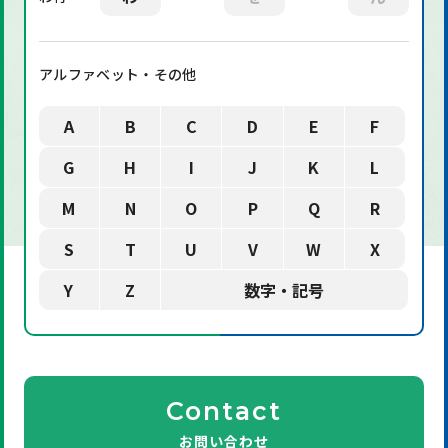
アルファベット・その他
A
B
C
D
E
F
G
H
I
J
K
L
M
N
O
P
Q
R
S
T
U
V
W
X
Y
Z
数字・記号
Contact
お問い合わせ