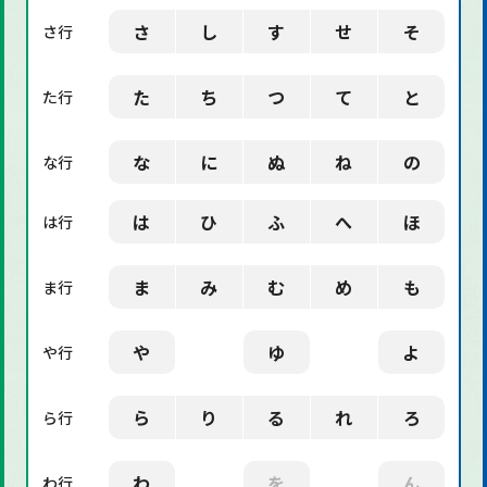
さ
し
す
せ
そ
さ行
た
ち
つ
て
と
た行
な
に
ぬ
ね
の
な行
は
ひ
ふ
へ
ほ
は行
ま
み
む
め
も
ま行
や
ゆ
よ
や行
ら
り
る
れ
ろ
ら行
わ
を
ん
わ行