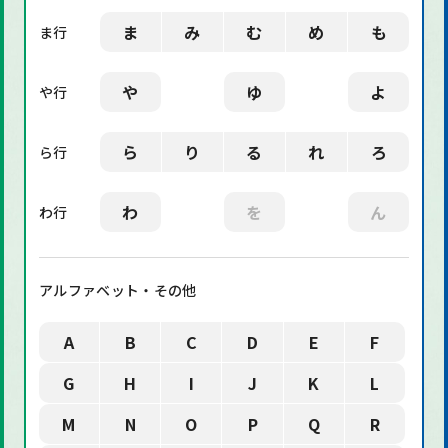
ま
み
む
め
も
ま行
や
ゆ
よ
や行
ら
り
る
れ
ろ
ら行
わ
を
ん
わ行
アルファベット・その他
A
B
C
D
E
F
G
H
I
J
K
L
M
N
O
P
Q
R