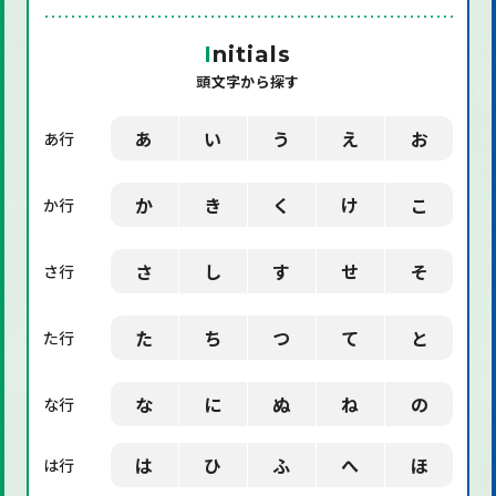
「機械」に関する用語
I
nitials
頭文字から探す
「環境」に関する用語
「業界用語」に関する用語
あ
い
う
え
お
あ行
「社会」に関する用語
か
き
く
け
こ
か行
「デザイン」に関する用語
さ
し
す
せ
そ
さ行
た
ち
つ
て
と
た行
な
に
ぬ
ね
の
な行
は
ひ
ふ
へ
ほ
は行