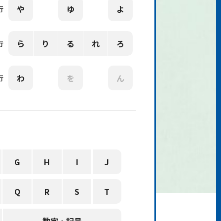
や
ゆ
よ
行
ら
り
る
れ
ろ
行
わ
を
ん
行
G
H
I
J
Q
R
S
T