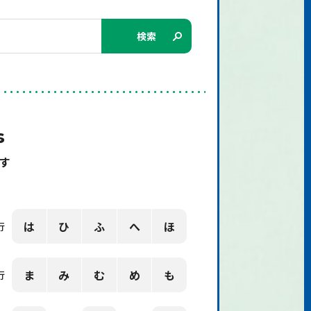
検索
s
す
は
ひ
ふ
へ
ほ
行
ま
み
む
め
も
行