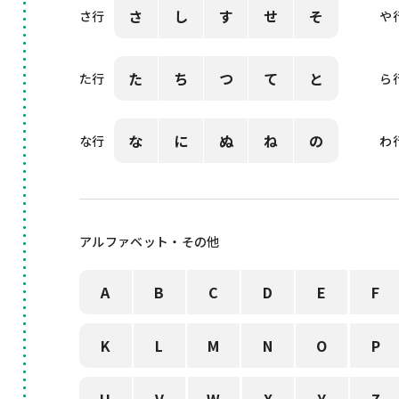
さ
し
す
せ
そ
さ行
や
た
ち
つ
て
と
た行
ら
な
に
ぬ
ね
の
な行
わ
アルファベット・その他
A
B
C
D
E
F
K
L
M
N
O
P