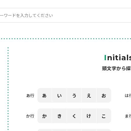
I
nitial
頭文字から探
あ
い
う
え
お
あ行
は
か
き
く
け
こ
か行
ま