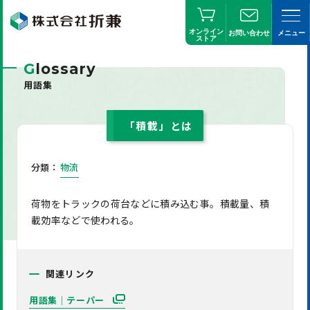
オンライン
お問い合わせ
メニュー
ストア
G
lossary
用語集
「積載」とは
分類：
物流
荷物をトラックの荷台などに積み込む事。積載量、積
載効率などで使われる。
関連リンク
用語集｜テーパー