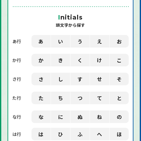
「機械」に関する用語
I
nitials
頭文字から探す
「環境」に関する用語
「業界用語」に関する用語
あ
い
う
え
お
あ行
「社会」に関する用語
か
き
く
け
こ
か行
「デザイン」に関する用語
さ
し
す
せ
そ
さ行
た
ち
つ
て
と
た行
な
に
ぬ
ね
の
な行
は
ひ
ふ
へ
ほ
は行