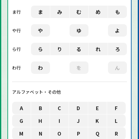
ま
み
む
め
も
ま行
や
ゆ
よ
や行
ら
り
る
れ
ろ
ら行
わ
を
ん
わ行
アルファベット・その他
A
B
C
D
E
F
G
H
I
J
K
L
M
N
O
P
Q
R