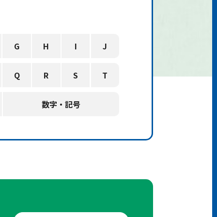
G
H
I
J
Q
R
S
T
数字・記号