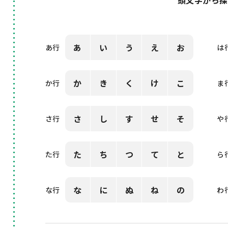
頭文字から探
あ
い
う
え
お
あ行
は
か
き
く
け
こ
か行
ま
さ
し
す
せ
そ
さ行
や
た
ち
つ
て
と
た行
ら
な
に
ぬ
ね
の
な行
わ