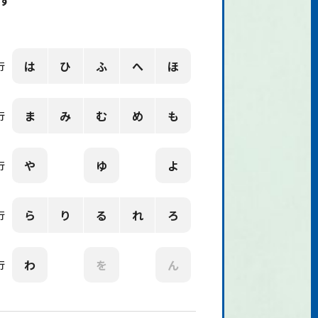
す
は
ひ
ふ
へ
ほ
行
ま
み
む
め
も
行
や
ゆ
よ
行
ら
り
る
れ
ろ
行
わ
を
ん
行