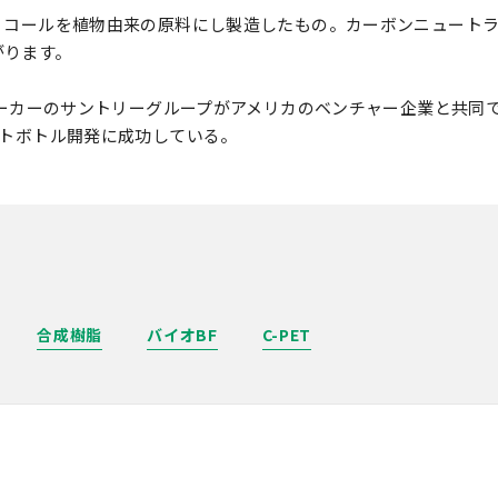
グリコールを植物由来の原料にし製造したもの。カーボンニュート
がります。
料メーカーのサントリーグループがアメリカのベンチャー企業と共同
ットボトル開発に成功している。
合成樹脂
バイオBF
C-PET