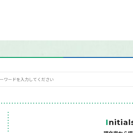
I
nitial