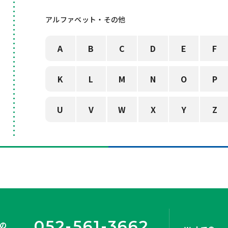
アルファベット・その他
A
B
C
D
E
F
K
L
M
N
O
P
U
V
W
X
Y
Z
052-561-3662
の