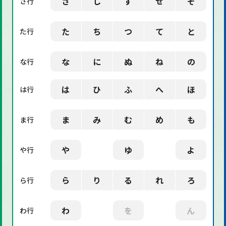
さ
し
す
せ
そ
さ行
た
ち
つ
て
と
た行
な
に
ぬ
ね
の
な行
は
ひ
ふ
へ
ほ
は行
ま
み
む
め
も
ま行
や
ゆ
よ
や行
ら
り
る
れ
ろ
ら行
わ
を
ん
わ行