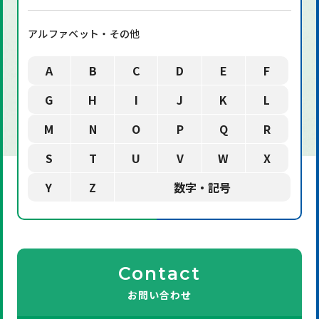
アルファベット・その他
A
B
C
D
E
F
G
H
I
J
K
L
M
N
O
P
Q
R
S
T
U
V
W
X
Y
Z
数字・記号
Contact
お問い合わせ