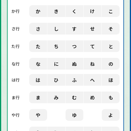
「社会」に関する用語
か
き
く
け
こ
か行
「デザイン」に関する用語
さ
し
す
せ
そ
さ行
た
ち
つ
て
と
た行
な
に
ぬ
ね
の
な行
は
ひ
ふ
へ
ほ
は行
ま
み
む
め
も
ま行
や
ゆ
よ
や行