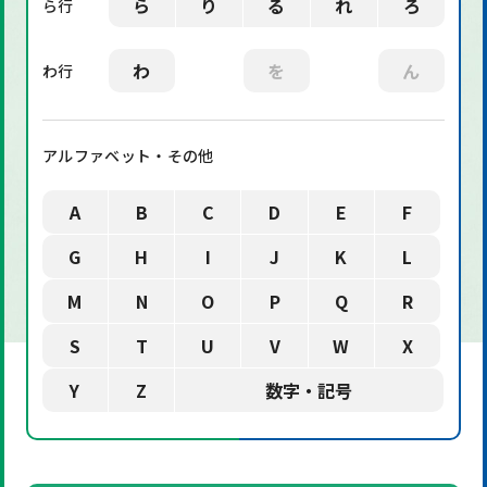
ら
り
る
れ
ろ
ら行
わ
を
ん
わ行
アルファベット・その他
A
B
C
D
E
F
G
H
I
J
K
L
M
N
O
P
Q
R
S
T
U
V
W
X
Y
Z
数字・記号