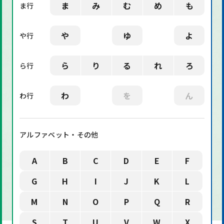
ま
み
む
め
も
ま行
や
ゆ
よ
や行
ら
り
る
れ
ろ
ら行
わ
を
ん
わ行
アルファベット・その他
A
B
C
D
E
F
G
H
I
J
K
L
M
N
O
P
Q
R
S
T
U
V
W
X