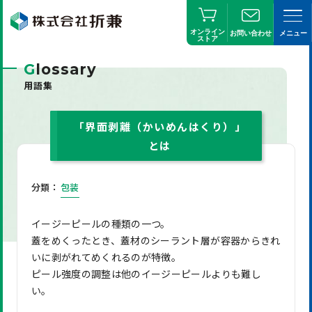
オンライン
お問い合わせ
メニュー
ストア
G
lossary
用語集
「界面剥離（かいめんはくり）」
とは
分類：
包装
イージーピールの種類の一つ。
蓋をめくったとき、蓋材のシーラント層が容器からきれ
いに剥がれてめくれるのが特徴。
ピール強度の調整は他のイージーピールよりも難し
い。