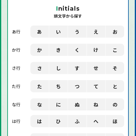
「機械」に関する用語
I
nitials
頭文字から探す
「環境」に関する用語
「業界用語」に関する用語
あ
い
う
え
お
あ行
「社会」に関する用語
か
き
く
け
こ
か行
「デザイン」に関する用語
さ
し
す
せ
そ
さ行
た
ち
つ
て
と
た行
な
に
ぬ
ね
の
な行
は
ひ
ふ
へ
ほ
は行