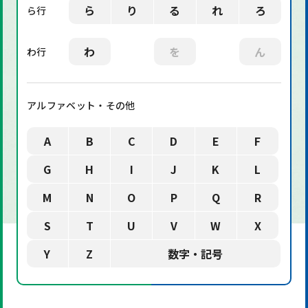
ら
り
る
れ
ろ
ら行
わ
を
ん
わ行
アルファベット・その他
A
B
C
D
E
F
G
H
I
J
K
L
M
N
O
P
Q
R
S
T
U
V
W
X
Y
Z
数字・記号