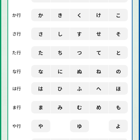
「社会」に関する用語
か
き
く
け
こ
か行
「デザイン」に関する用語
さ
し
す
せ
そ
さ行
た
ち
つ
て
と
た行
な
に
ぬ
ね
の
な行
は
ひ
ふ
へ
ほ
は行
ま
み
む
め
も
ま行
や
ゆ
よ
や行