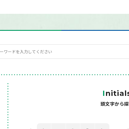
I
nitial
頭文字から探