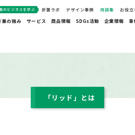
食のビジネスを学ぶ
折兼ラボ
デザイン事例
用語集
お役立
折兼の強み
サービス
商品情報
SDGs活動
企業情報
事
「リッド」とは