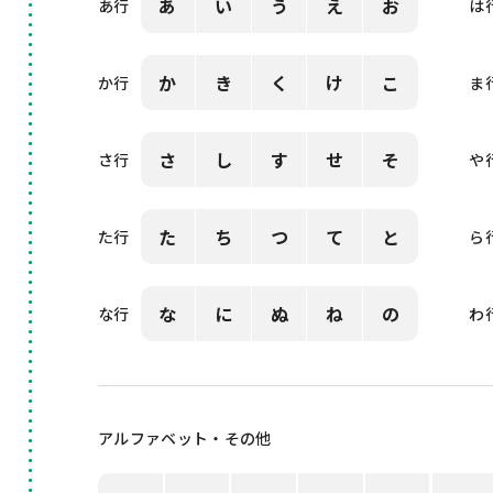
あ
い
う
え
お
あ行
は
か
き
く
け
こ
か行
ま
さ
し
す
せ
そ
さ行
や
た
ち
つ
て
と
た行
ら
な
に
ぬ
ね
の
な行
わ
アルファベット・その他