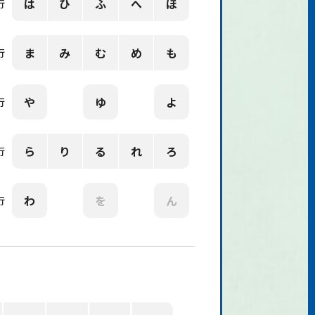
は
ひ
ふ
へ
ほ
行
ま
み
む
め
も
行
や
ゆ
よ
行
ら
り
る
れ
ろ
行
わ
を
ん
行