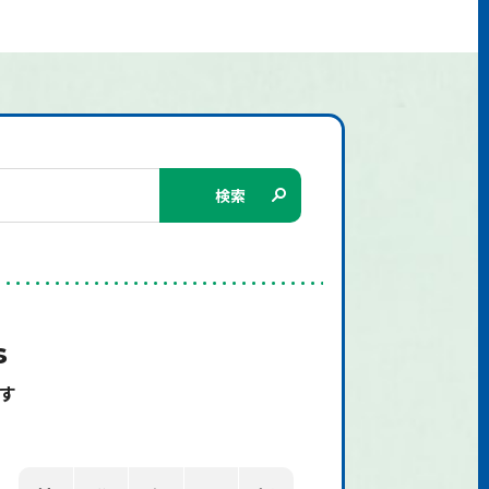
検索
s
す