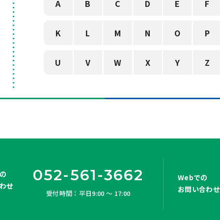
A
B
C
D
E
F
K
L
M
N
O
P
U
V
W
X
Y
Z
052-561-3662
の
Webでの
わせ
お問い合わ
受付時間：平日9:00 ～ 17:00