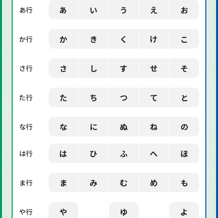
「業界用語」に関する用語
あ
い
う
え
お
あ行
「社会」に関する用語
か
き
く
け
こ
か行
「デザイン」に関する用語
さ
し
す
せ
そ
さ行
た
ち
つ
て
と
た行
な
に
ぬ
ね
の
な行
は
ひ
ふ
へ
ほ
は行
ま
み
む
め
も
ま行
や
ゆ
よ
や行