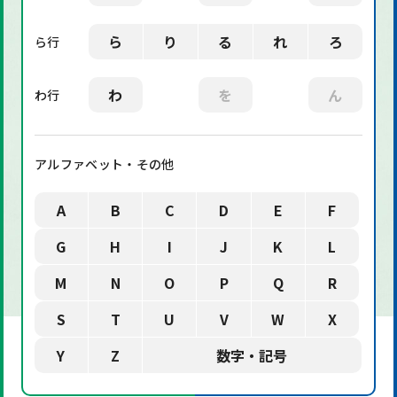
ら
り
る
れ
ろ
ら行
わ
を
ん
わ行
アルファベット・その他
A
B
C
D
E
F
G
H
I
J
K
L
M
N
O
P
Q
R
S
T
U
V
W
X
Y
Z
数字・記号