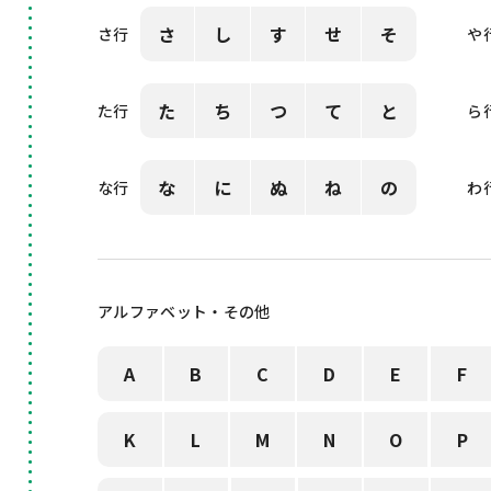
さ
し
す
せ
そ
さ行
や
た
ち
つ
て
と
た行
ら
な
に
ぬ
ね
の
な行
わ
アルファベット・その他
A
B
C
D
E
F
K
L
M
N
O
P