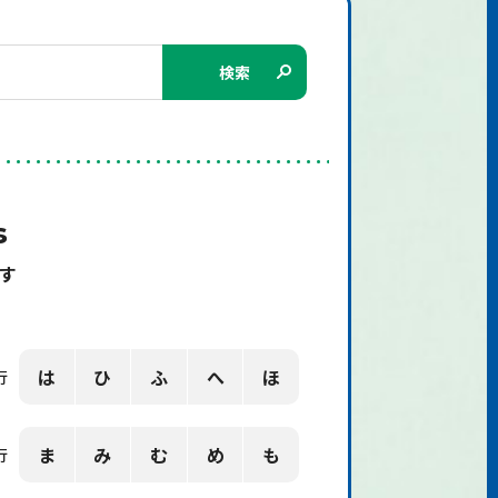
検索
s
す
は
ひ
ふ
へ
ほ
行
ま
み
む
め
も
行