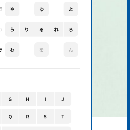
や
ゆ
よ
行
ら
り
る
れ
ろ
行
わ
を
ん
行
G
H
I
J
Q
R
S
T