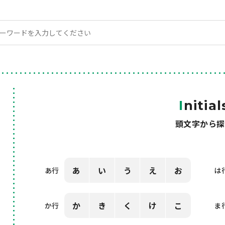
I
nitial
頭文字から探
あ
い
う
え
お
あ行
は
か
き
く
け
こ
か行
ま