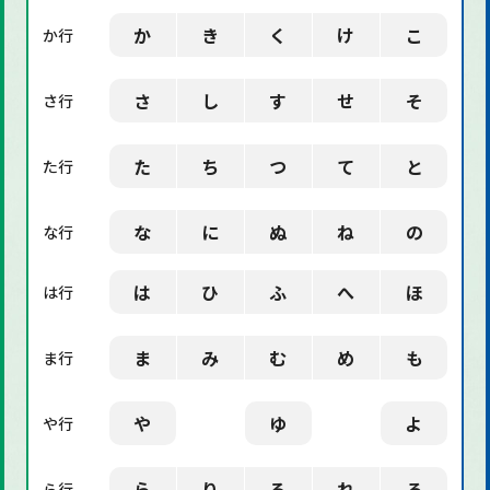
「社会」に関する用語
か
き
く
け
こ
か行
「デザイン」に関する用語
さ
し
す
せ
そ
さ行
た
ち
つ
て
と
た行
な
に
ぬ
ね
の
な行
は
ひ
ふ
へ
ほ
は行
ま
み
む
め
も
ま行
や
ゆ
よ
や行
ら
り
る
れ
ろ
ら行