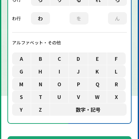
わ
を
ん
わ行
アルファベット・その他
A
B
C
D
E
F
G
H
I
J
K
L
M
N
O
P
Q
R
S
T
U
V
W
X
Y
Z
数字・記号