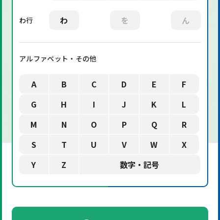
わ
を
ん
わ行
アルファベット・その他
A
B
C
D
E
F
G
H
I
J
K
L
M
N
O
P
Q
R
S
T
U
V
W
X
Y
Z
数字・記号