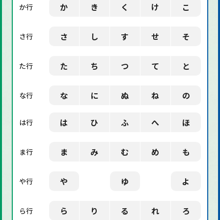
か
き
く
け
こ
か行
「デザイン」に関する用語
さ
し
す
せ
そ
さ行
た
ち
つ
て
と
た行
な
に
ぬ
ね
の
な行
は
ひ
ふ
へ
ほ
は行
ま
み
む
め
も
ま行
や
ゆ
よ
や行
ら
り
る
れ
ろ
ら行