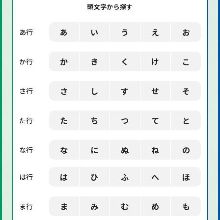
頭文字から探す
「環境」に関する用語
「業界用語」に関する用語
あ
い
う
え
お
あ行
「社会」に関する用語
か
き
く
け
こ
か行
「デザイン」に関する用語
さ
し
す
せ
そ
さ行
た
ち
つ
て
と
た行
な
に
ぬ
ね
の
な行
は
ひ
ふ
へ
ほ
は行
ま
み
む
め
も
ま行