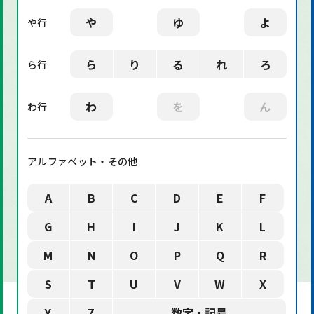
や
ゆ
よ
や行
ら
り
る
れ
ろ
ら行
わ
を
ん
わ行
アルファベット・その他
A
B
C
D
E
F
G
H
I
J
K
L
M
N
O
P
Q
R
S
T
U
V
W
X
Y
Z
数字・記号