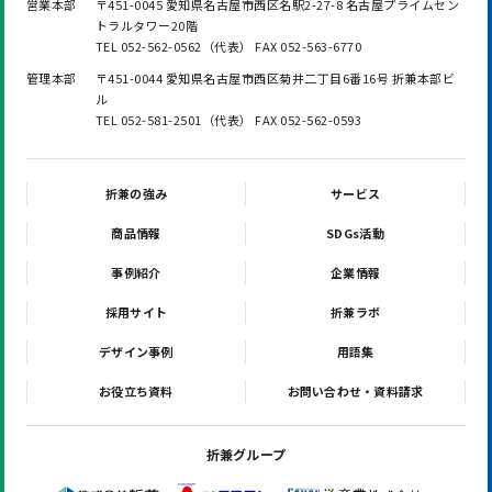
営業本部
〒451-0045 愛知県名古屋市西区名駅2-27-8 名古屋プライムセン
トラルタワー20階
TEL 052-562-0562（代表） FAX 052-563-6770
管理本部
〒451-0044 愛知県名古屋市西区菊井二丁目6番16号 折兼本部ビ
ル
TEL 052-581-2501（代表） FAX 052-562-0593
折兼の強み
サービス
商品情報
SDGs活動
事例紹介
企業情報
採用サイト
折兼ラボ
デザイン事例
用語集
お役立ち資料
お問い合わせ・資料請求
折兼グループ