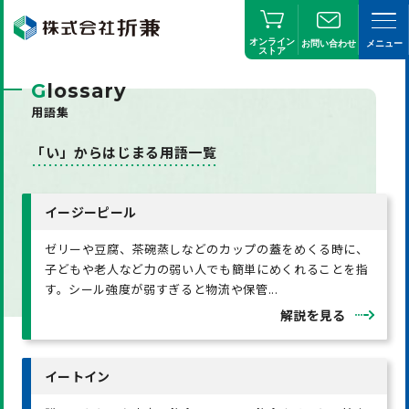
オンライン
お問い合わせ
メニュー
ストア
G
lossary
用語集
「い」からはじまる用語一覧
イージーピール
ゼリーや豆腐、茶碗蒸しなどのカップの蓋をめくる時に、
子どもや老人など力の弱い人でも簡単にめくれることを指
す。シール強度が弱すぎると物流や保管...
解説を見る
イートイン