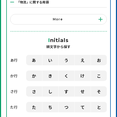
「物流」に関する用語
「システム」に関する用語
More
「店舗備品」に関する用語
「機械」に関する用語
I
nitials
頭文字から探す
「環境」に関する用語
「業界用語」に関する用語
あ
い
う
え
お
あ行
「社会」に関する用語
か
き
く
け
こ
か行
「デザイン」に関する用語
さ
し
す
せ
そ
さ行
た
ち
つ
て
と
た行