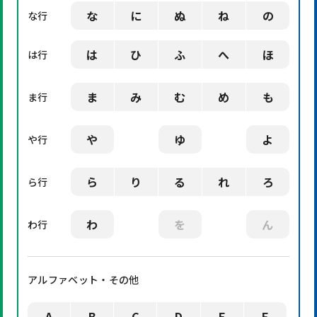
な
に
ぬ
ね
の
な行
は
ひ
ふ
へ
ほ
は行
ま
み
む
め
も
ま行
や
ゆ
よ
や行
ら
り
る
れ
ろ
ら行
わ
を
ん
わ行
アルファベット・その他
A
B
C
D
E
F