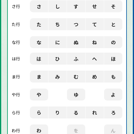
さ
し
す
せ
そ
さ行
た
ち
つ
て
と
た行
な
に
ぬ
ね
の
な行
は
ひ
ふ
へ
ほ
は行
ま
み
む
め
も
ま行
や
ゆ
よ
や行
ら
り
る
れ
ろ
ら行
わ
を
ん
わ行