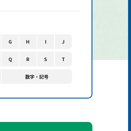
G
H
I
J
Q
R
S
T
数字・記号