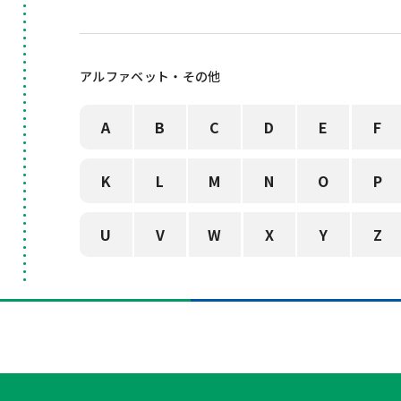
アルファベット・その他
A
B
C
D
E
F
K
L
M
N
O
P
U
V
W
X
Y
Z