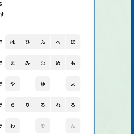
s
す
は
ひ
ふ
へ
ほ
行
ま
み
む
め
も
行
や
ゆ
よ
行
ら
り
る
れ
ろ
行
わ
を
ん
行