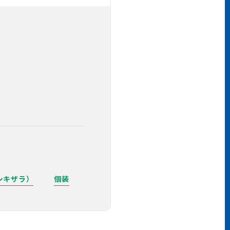
シキザラ）
個装