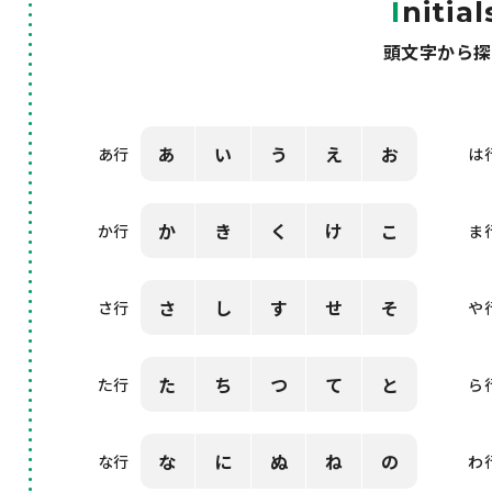
I
nitial
頭文字から探
あ
い
う
え
お
あ行
は
か
き
く
け
こ
か行
ま
さ
し
す
せ
そ
さ行
や
た
ち
つ
て
と
た行
ら
な
に
ぬ
ね
の
な行
わ