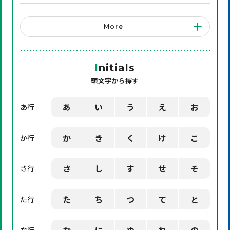
「システム」に関する用語
More
「店舗備品」に関する用語
「機械」に関する用語
I
nitials
頭文字から探す
「環境」に関する用語
「業界用語」に関する用語
あ
い
う
え
お
あ行
「社会」に関する用語
か
き
く
け
こ
か行
「デザイン」に関する用語
さ
し
す
せ
そ
さ行
た
ち
つ
て
と
た行