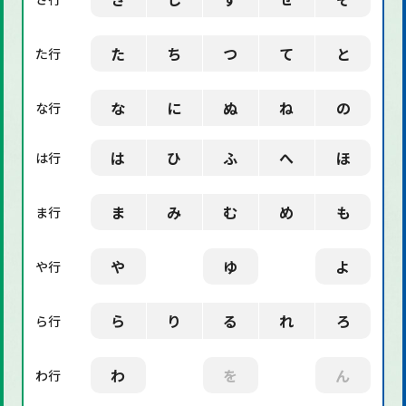
た
ち
つ
て
と
た行
な
に
ぬ
ね
の
な行
は
ひ
ふ
へ
ほ
は行
ま
み
む
め
も
ま行
や
ゆ
よ
や行
ら
り
る
れ
ろ
ら行
わ
を
ん
わ行