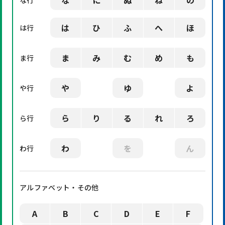
な
に
ぬ
ね
の
な行
は
ひ
ふ
へ
ほ
は行
ま
み
む
め
も
ま行
や
ゆ
よ
や行
ら
り
る
れ
ろ
ら行
わ
を
ん
わ行
アルファベット・その他
A
B
C
D
E
F