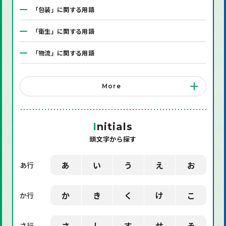
「包装」に関する用語
「衛生」に関する用語
「物流」に関する用語
「システム」に関する用語
More
「店舗備品」に関する用語
「機械」に関する用語
I
nitials
頭文字から探す
「環境」に関する用語
「業界用語」に関する用語
あ
い
う
え
お
あ行
「社会」に関する用語
か
き
く
け
こ
か行
「デザイン」に関する用語
さ
し
す
せ
そ
さ行