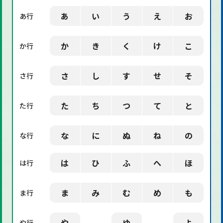
「業界用語」に関する用語
あ
い
う
え
お
あ行
「社会」に関する用語
か
き
く
け
こ
か行
「デザイン」に関する用語
さ
し
す
せ
そ
さ行
た
ち
つ
て
と
た行
な
に
ぬ
ね
の
な行
は
ひ
ふ
へ
ほ
は行
ま
み
む
め
も
ま行
や
ゆ
よ
や行