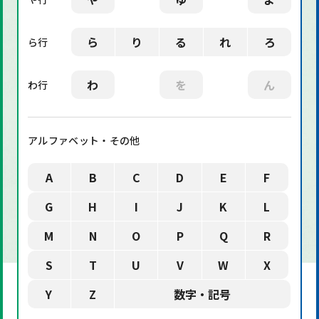
ら
り
る
れ
ろ
ら行
わ
を
ん
わ行
アルファベット・その他
A
B
C
D
E
F
G
H
I
J
K
L
M
N
O
P
Q
R
S
T
U
V
W
X
Y
Z
数字・記号