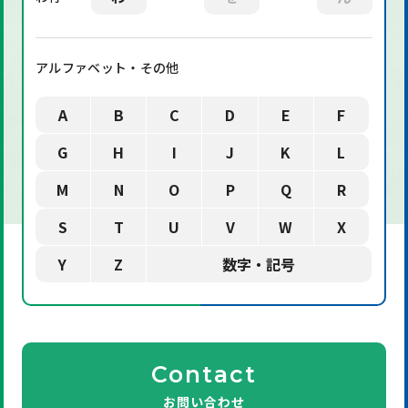
アルファベット・その他
A
B
C
D
E
F
G
H
I
J
K
L
M
N
O
P
Q
R
S
T
U
V
W
X
Y
Z
数字・記号
Contact
お問い合わせ