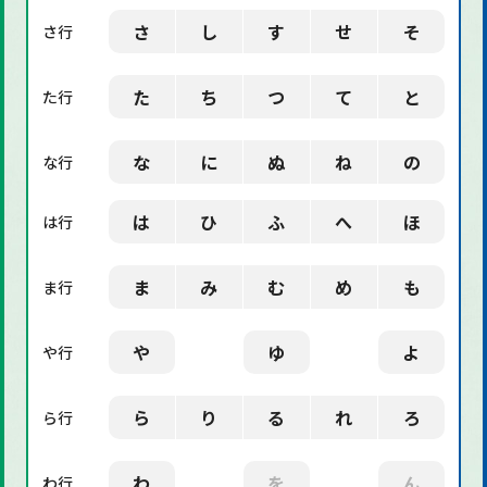
さ
し
す
せ
そ
さ行
た
ち
つ
て
と
た行
な
に
ぬ
ね
の
な行
は
ひ
ふ
へ
ほ
は行
ま
み
む
め
も
ま行
や
ゆ
よ
や行
ら
り
る
れ
ろ
ら行
わ
を
ん
わ行