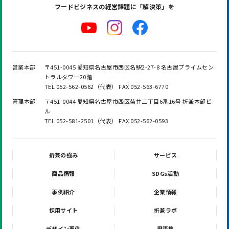
フードビジネスの
経営課題に「解決策」を
営業本部
〒451-0045 愛知県名古屋市西区名駅2-27-8 名古屋プライムセン
トラルタワー20階
TEL 052-562-0562（代表） FAX 052-563-6770
管理本部
〒451-0044 愛知県名古屋市西区菊井二丁目6番16号 折兼本部ビ
ル
TEL 052-581-2501（代表） FAX 052-562-0593
折兼の強み
サービス
商品情報
SDGs活動
事例紹介
企業情報
採用サイト
折兼ラボ
デザイン事例
用語集