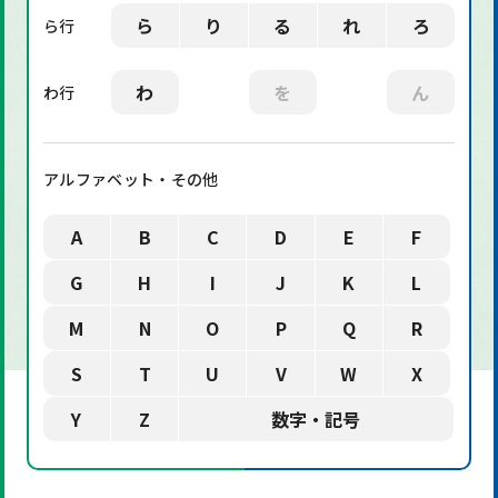
ら
り
る
れ
ろ
ら行
わ
を
ん
わ行
アルファベット・その他
A
B
C
D
E
F
G
H
I
J
K
L
M
N
O
P
Q
R
S
T
U
V
W
X
Y
Z
数字・記号