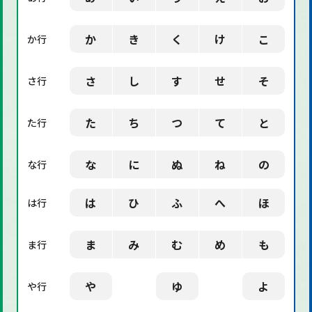
「社会」に関する用語
か
き
く
け
こ
か行
「デザイン」に関する用語
さ
し
す
せ
そ
さ行
た
ち
つ
て
と
た行
な
に
ぬ
ね
の
な行
は
ひ
ふ
へ
ほ
は行
ま
み
む
め
も
ま行
や
ゆ
よ
や行