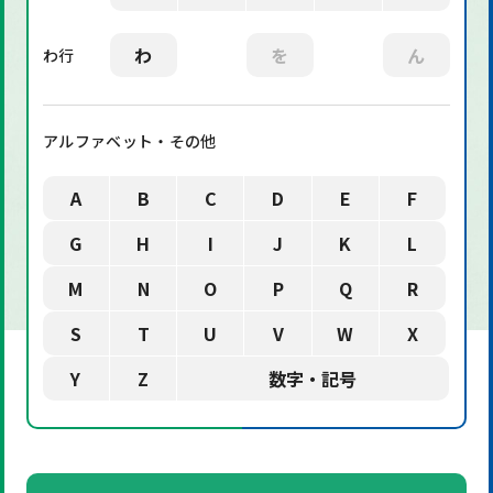
わ
を
ん
わ行
アルファベット・その他
A
B
C
D
E
F
G
H
I
J
K
L
M
N
O
P
Q
R
S
T
U
V
W
X
Y
Z
数字・記号