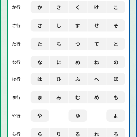
か
き
く
け
こ
か行
「デザイン」に関する用語
さ
し
す
せ
そ
さ行
た
ち
つ
て
と
た行
な
に
ぬ
ね
の
な行
は
ひ
ふ
へ
ほ
は行
ま
み
む
め
も
ま行
や
ゆ
よ
や行
ら
り
る
れ
ろ
ら行