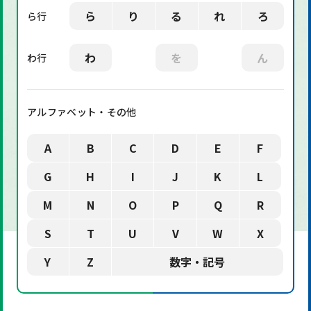
ら
り
る
れ
ろ
ら行
わ
を
ん
わ行
アルファベット・その他
A
B
C
D
E
F
G
H
I
J
K
L
M
N
O
P
Q
R
S
T
U
V
W
X
Y
Z
数字・記号