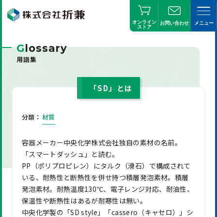
オンライン
お問い合わせ
メニュー
ストア
G
lossary
用語集
「SD」とは
分類：
材質
容器メーカー中央化学株式会社独自の素材の名前。
「スマートダッシュ」と読む。
PP（ポリプロピレン）にタルク（滑石）で構成されて
いる、耐熱性と断熱性を併せ持つ積層発泡素材。積層
発泡素材。耐熱温度130℃、電子レンジ対応、耐油性、
保温性や断熱性はあるが耐寒性は無い。
中央化学製の「SD style」「cassero（キャセロ）」シ