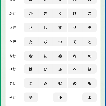
「社会」に関する用語
か
き
く
け
こ
か行
「デザイン」に関する用語
さ
し
す
せ
そ
さ行
た
ち
つ
て
と
た行
な
に
ぬ
ね
の
な行
は
ひ
ふ
へ
ほ
は行
ま
み
む
め
も
ま行
や
ゆ
よ
や行