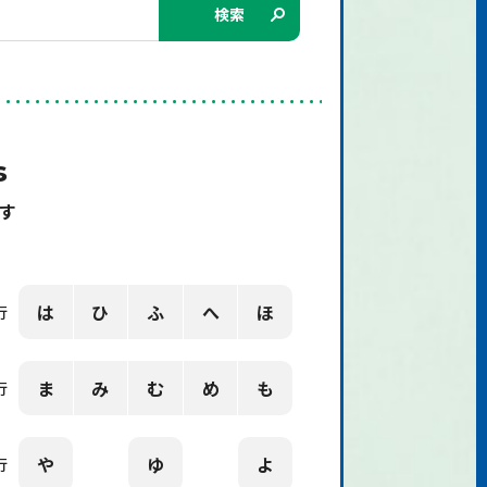
検索
s
す
は
ひ
ふ
へ
ほ
行
ま
み
む
め
も
行
や
ゆ
よ
行