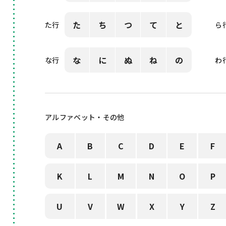
た
ち
つ
て
と
た行
ら
な
に
ぬ
ね
の
な行
わ
アルファベット・その他
A
B
C
D
E
F
K
L
M
N
O
P
U
V
W
X
Y
Z