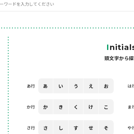
I
nitial
頭文字から探
あ
い
う
え
お
あ行
は
か
き
く
け
こ
か行
ま
さ
し
す
せ
そ
さ行
や