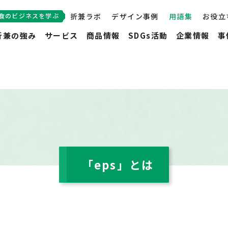
食のビジネスを学ぶ
折兼ラボ
デザイン事例
用語集
お役立
折兼の強み
サービス
商品情報
SDGs活動
企業情報
事
「eps」とは