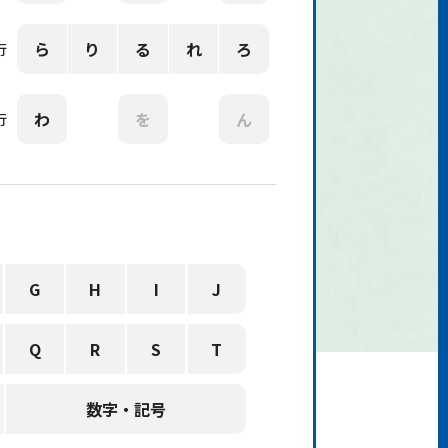
ら
り
る
れ
ろ
行
わ
を
ん
行
G
H
I
J
Q
R
S
T
数字・記号