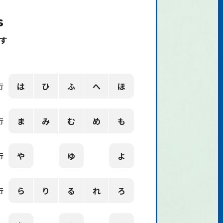
s
す
は
ひ
ふ
へ
ほ
行
ま
み
む
め
も
行
や
ゆ
よ
行
ら
り
る
れ
ろ
行