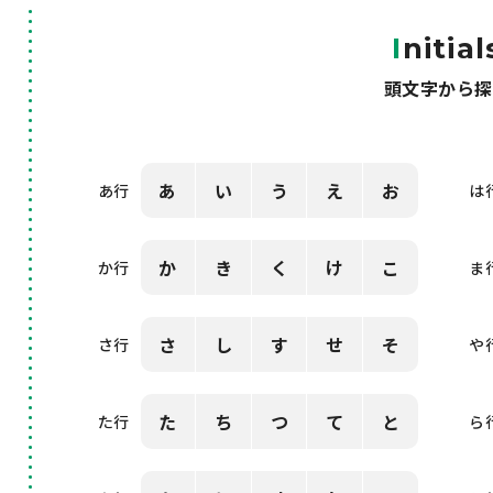
I
nitial
頭文字から探
あ
い
う
え
お
あ行
は
か
き
く
け
こ
か行
ま
さ
し
す
せ
そ
さ行
や
た
ち
つ
て
と
た行
ら