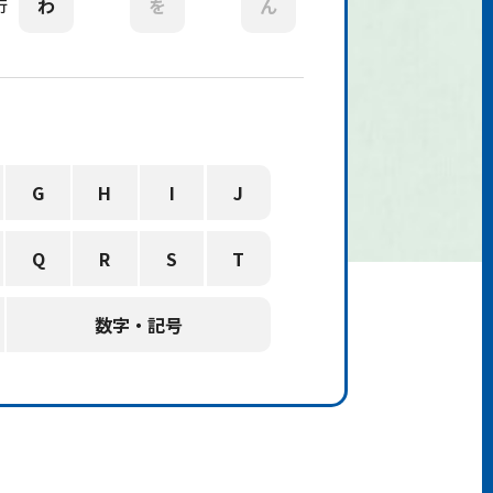
わ
を
ん
行
G
H
I
J
Q
R
S
T
数字・記号