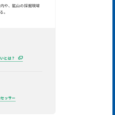
場内や、鉱山の採掘現場
る。
違いとは？
ロセッサー