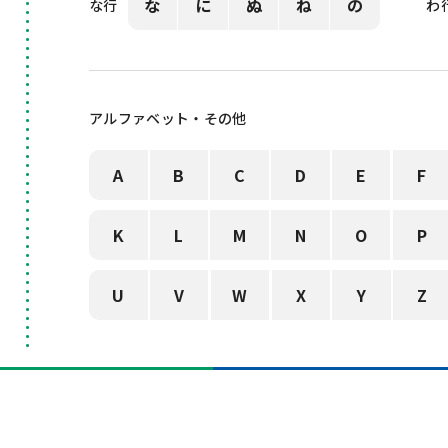
な
に
ぬ
ね
の
な行
わ
アルファベット・その他
A
B
C
D
E
F
K
L
M
N
O
P
U
V
W
X
Y
Z