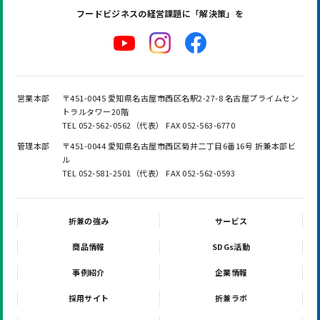
フードビジネスの
経営課題に「解決策」を
営業本部
〒451-0045 愛知県名古屋市西区名駅2-27-8 名古屋プライムセン
トラルタワー20階
TEL 052-562-0562（代表） FAX 052-563-6770
管理本部
〒451-0044 愛知県名古屋市西区菊井二丁目6番16号 折兼本部ビ
ル
TEL 052-581-2501（代表） FAX 052-562-0593
折兼の強み
サービス
商品情報
SDGs活動
事例紹介
企業情報
採用サイト
折兼ラボ