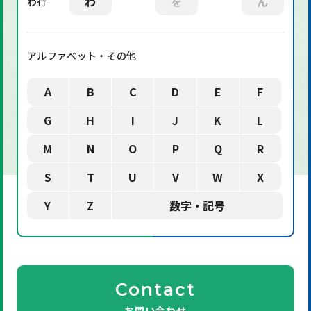
わ
を
ん
わ行
アルファベット・その他
A
B
C
D
E
F
G
H
I
J
K
L
M
N
O
P
Q
R
S
T
U
V
W
X
Y
Z
数字・記号
Contact
お問い合わせ