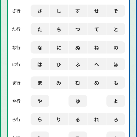
さ
し
す
せ
そ
さ行
た
ち
つ
て
と
た行
な
に
ぬ
ね
の
な行
は
ひ
ふ
へ
ほ
は行
ま
み
む
め
も
ま行
や
ゆ
よ
や行
ら
り
る
れ
ろ
ら行