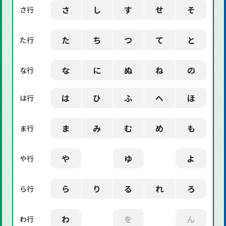
さ
し
す
せ
そ
さ行
た
ち
つ
て
と
た行
な
に
ぬ
ね
の
な行
は
ひ
ふ
へ
ほ
は行
ま
み
む
め
も
ま行
や
ゆ
よ
や行
ら
り
る
れ
ろ
ら行
わ
を
ん
わ行