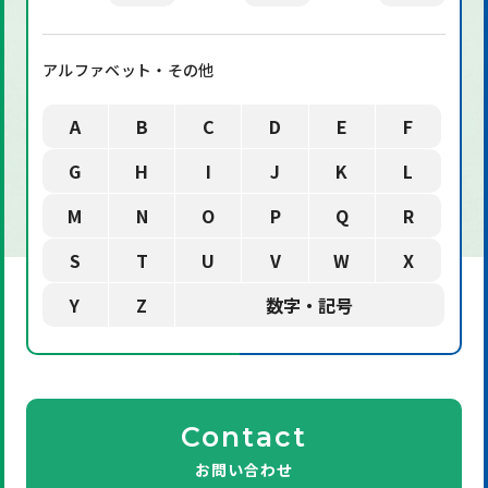
アルファベット・その他
A
B
C
D
E
F
G
H
I
J
K
L
M
N
O
P
Q
R
S
T
U
V
W
X
Y
Z
数字・記号
Contact
お問い合わせ