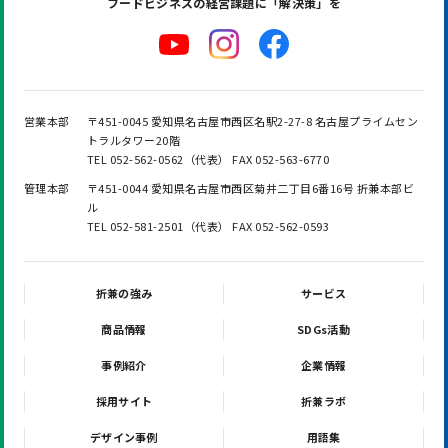
フードビジネスの
経営課題に「解決策」を
営業本部
〒451-0045 愛知県名古屋市西区名駅2-27-8 名古屋プライムセン
トラルタワー20階
TEL 052-562-0562（代表） FAX 052-563-6770
管理本部
〒451-0044 愛知県名古屋市西区菊井二丁目6番16号 折兼本部ビ
ル
TEL 052-581-2501（代表） FAX 052-562-0593
折兼の強み
サービス
商品情報
SDGs活動
事例紹介
企業情報
採用サイト
折兼ラボ
デザイン事例
用語集