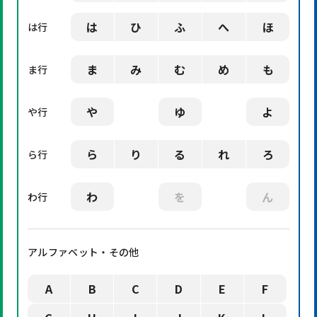
は
ひ
ふ
へ
ほ
は行
ま
み
む
め
も
ま行
や
ゆ
よ
や行
ら
り
る
れ
ろ
ら行
わ
を
ん
わ行
アルファベット・その他
A
B
C
D
E
F