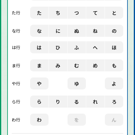
た
ち
つ
て
と
た行
な
に
ぬ
ね
の
な行
は
ひ
ふ
へ
ほ
は行
ま
み
む
め
も
ま行
や
ゆ
よ
や行
ら
り
る
れ
ろ
ら行
わ
を
ん
わ行