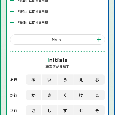
「包装」に関する用語
「衛生」に関する用語
「物流」に関する用語
「システム」に関する用語
More
「店舗備品」に関する用語
「機械」に関する用語
I
nitials
頭文字から探す
「環境」に関する用語
「業界用語」に関する用語
あ
い
う
え
お
あ行
「社会」に関する用語
か
き
く
け
こ
か行
「デザイン」に関する用語
さ
し
す
せ
そ
さ行