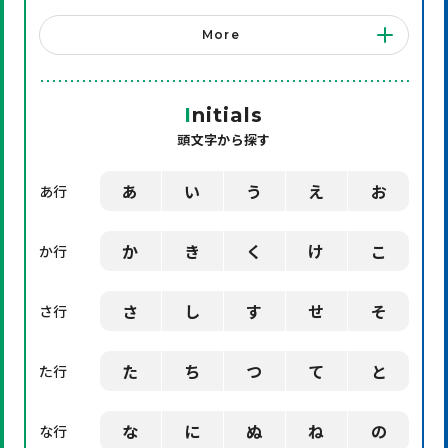
「システム」に関する用語
More
「店舗備品」に関する用語
「機械」に関する用語
I
nitials
頭文字から探す
「環境」に関する用語
「業界用語」に関する用語
あ
い
う
え
お
あ行
「社会」に関する用語
か
き
く
け
こ
か行
「デザイン」に関する用語
さ
し
す
せ
そ
さ行
た
ち
つ
て
と
た行
な
に
ぬ
ね
の
な行