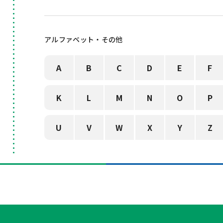
アルファベット・その他
A
B
C
D
E
F
K
L
M
N
O
P
U
V
W
X
Y
Z