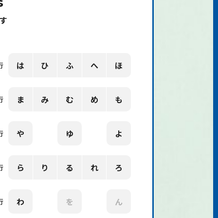
s
す
は
ひ
ふ
へ
ほ
行
ま
み
む
め
も
行
や
ゆ
よ
行
ら
り
る
れ
ろ
行
わ
を
ん
行