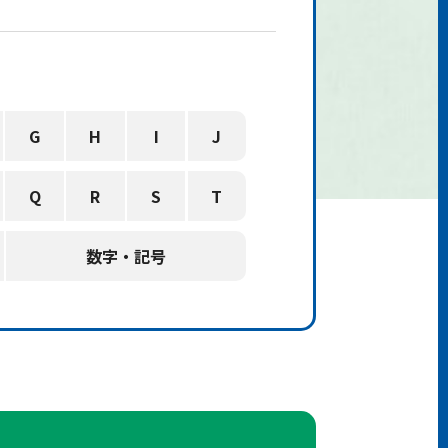
G
H
I
J
Q
R
S
T
数字・記号