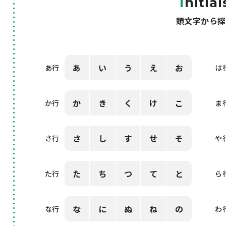
I
nitial
頭文字から探
あ
い
う
え
お
あ行
は
か
き
く
け
こ
か行
ま
さ
し
す
せ
そ
さ行
や
た
ち
つ
て
と
た行
ら
な
に
ぬ
ね
の
な行
わ