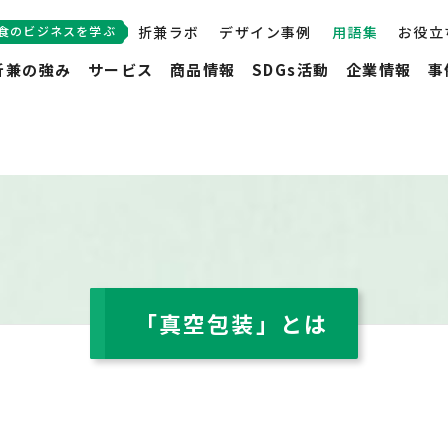
食のビジネスを学ぶ
折兼ラボ
デザイン事例
用語集
お役立
折兼の強み
サービス
商品情報
SDGs活動
企業情報
事
「真空包装」とは