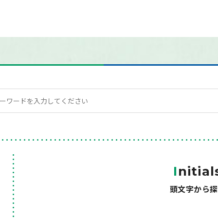
I
nitial
頭文字から探