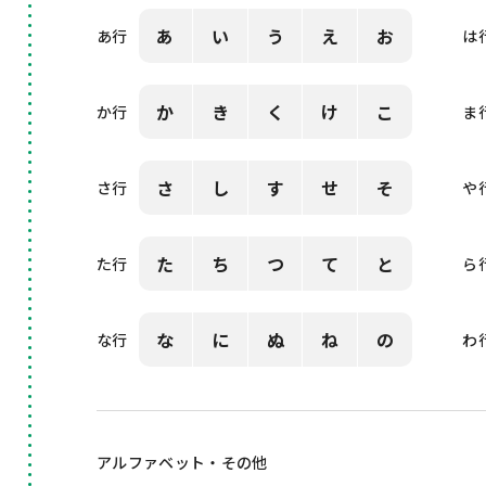
あ
い
う
え
お
あ行
は
か
き
く
け
こ
か行
ま
さ
し
す
せ
そ
さ行
や
た
ち
つ
て
と
た行
ら
な
に
ぬ
ね
の
な行
わ
アルファベット・その他