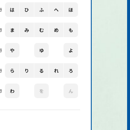
は
ひ
ふ
へ
ほ
行
ま
み
む
め
も
行
や
ゆ
よ
行
ら
り
る
れ
ろ
行
わ
を
ん
行