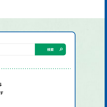
検索
s
す