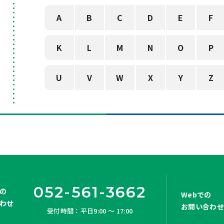
A
B
C
D
E
F
K
L
M
N
O
P
U
V
W
X
Y
Z
052-561-3662
の
Webでの
わせ
お問い合わ
受付時間：平日9:00 ～ 17:00