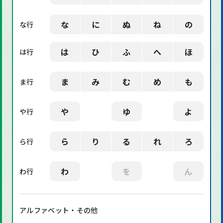
な
に
ぬ
ね
の
な行
は
ひ
ふ
へ
ほ
は行
ま
み
む
め
も
ま行
や
ゆ
よ
や行
ら
り
る
れ
ろ
ら行
わ
を
ん
わ行
アルファベット・その他