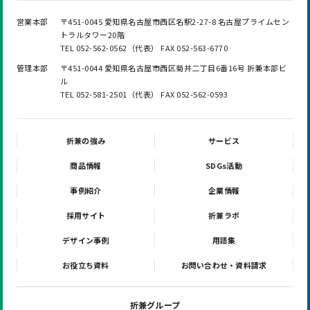
営業本部
〒451-0045 愛知県名古屋市西区名駅2-27-8 名古屋プライムセン
トラルタワー20階
TEL 052-562-0562（代表） FAX 052-563-6770
管理本部
〒451-0044 愛知県名古屋市西区菊井二丁目6番16号 折兼本部ビ
ル
TEL 052-581-2501（代表） FAX 052-562-0593
折兼の強み
サービス
商品情報
SDGs活動
事例紹介
企業情報
採用サイト
折兼ラボ
デザイン事例
用語集
お役立ち資料
お問い合わせ・資料請求
折兼グループ