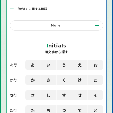
「物流」に関する用語
「システム」に関する用語
More
「店舗備品」に関する用語
「機械」に関する用語
I
nitials
頭文字から探す
「環境」に関する用語
「業界用語」に関する用語
あ
い
う
え
お
あ行
「社会」に関する用語
か
き
く
け
こ
か行
「デザイン」に関する用語
さ
し
す
せ
そ
さ行
た
ち
つ
て
と
た行