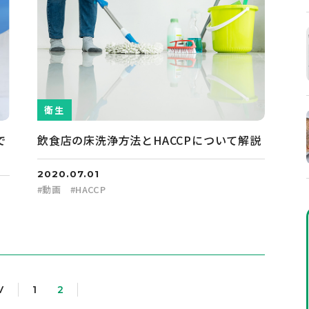
衛生
で
飲食店の床洗浄方法とHACCPについて解説
2020.07.01
#
動画
#
HACCP
V
1
2