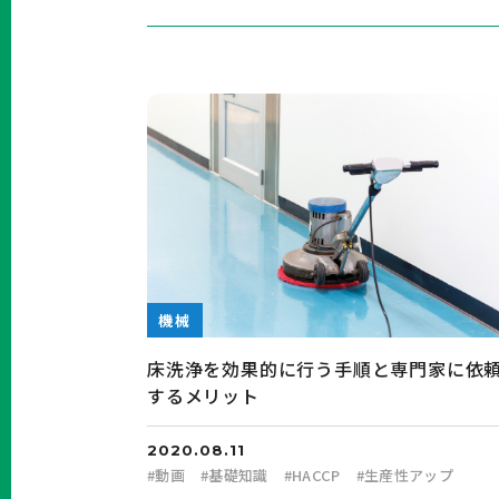
機械
床洗浄を効果的に行う手順と専門家に依
するメリット
2020.08.11
#
動画
#
基礎知識
#
HACCP
#
生産性アップ