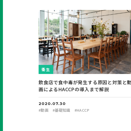
衛生
飲食店で食中毒が発生する原因と対策と
画によるHACCPの導入まで解説
2020.07.30
#
動画
#
基礎知識
#
HACCP