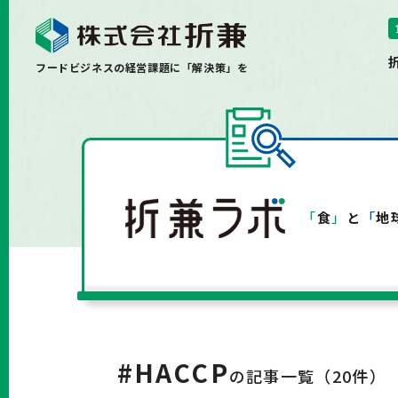
フードビジネスの経営課題に「解決策」を
「
食
」
と
「
地
#HACCP
の記事一覧（
20
件）