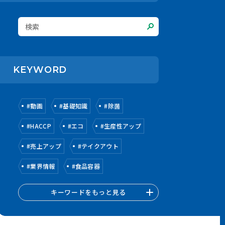
KEYWORD
#
動画
#
基礎知識
#
除菌
#
HACCP
#
エコ
#
生産性アップ
#
売上アップ
#
テイクアウト
#
業界情報
#
食品容器
キーワードをもっと見る