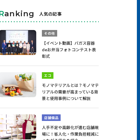
R
anking
人気の記事
その他
【イベント動画】バガス容器
deお弁当フォトコンテスト表
彰式
エコ
モノマテリアルとは？モノマテ
リアルの需要が高まっている背
景と使用事例について解説
店舗備品
人手不足や高齢化が進む店舗現
場に！省人化・作業負担軽減に