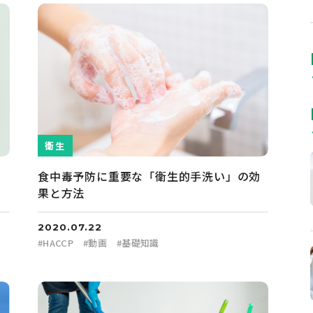
衛生
カ
食中毒予防に重要な「衛生的手洗い」の効
果と方法
2020.07.22
#
HACCP
#
動画
#
基礎知識