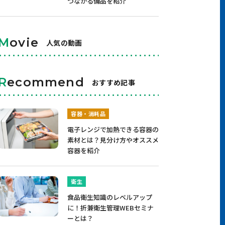
つながる備品を紹介
M
ovie
人気の動画
R
ecommend
おすすめ記事
容器・消耗品
電子レンジで加熱できる容器の
素材とは？見分け方やオススメ
容器を紹介
衛生
食品衛生知識のレベルアップ
に！折兼衛生管理WEBセミナ
ーとは？