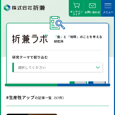
オンライン
お問い合わせ
メニュー
ストア
「
食
」
と
「
地球
」
のことを考える
研究所
研究テーマで絞り込む
選択してください
#生産性アップ
の記事一覧（
57
件）