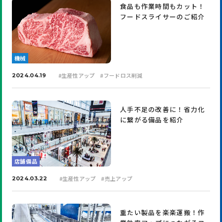
食品も作業時間もカット！
フードスライサーのご紹介
機械
#
生産性アップ
#
フードロス削減
2024.04.19
人手不足の改善に！省力化
に繋がる備品を紹介
店舗備品
#
生産性アップ
#
売上アップ
2024.03.22
重たい製品を楽楽運搬！作