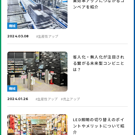
業効率アップにつながるコ
ンベアを紹介
機械
#
生産性アップ
2024.03.08
省人化・無人化が注目され
る繋がる未来型コンビニと
は？
機械
#
生産性アップ
#
売上アップ
2024.01.26
LED照明の切り替えのポイ
ントやメリットについて紹
介