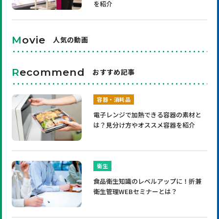
を紹介
M
ovie
人気の動画
R
ecommend
おすすめ記事
容器・消耗品
電子レンジで加熱できる容器の素材と
は？見分け方やオススメ容器を紹介
衛生
食品衛生知識のレベルアップに！折兼
衛生管理WEBセミナーとは？