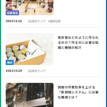
店舗備品
#
生産性アップ
#
基礎知識
2023.12.22
保存食はどのように作られ
るのか？作るのに必要な設
備と機械の紹介
機械
#
生産性アップ
2023.10.20
調理の作業効率を上げる
「新調理システム」に必要
な機械とは？