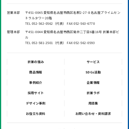
営業本部
〒451-0045 愛知県名古屋市西区名駅2-27-8 名古屋プライムセン
トラルタワー20階
TEL 052-562-0562（代表） FAX 052-563-6770
管理本部
〒451-0044 愛知県名古屋市西区菊井二丁目6番16号 折兼本部ビ
ル
TEL 052-581-2501（代表） FAX 052-562-0593
折兼の強み
サービス
商品情報
SDGs活動
事例紹介
企業情報
採用サイト
折兼ラボ
デザイン事例
用語集
お役立ち資料
お問い合わせ・資料請求