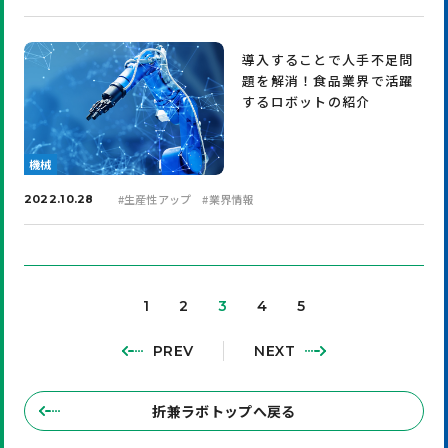
導入することで人手不足問
題を解消！食品業界で活躍
するロボットの紹介
機械
#
生産性アップ
#
業界情報
2022.10.28
1
2
3
4
5
PREV
NEXT
折兼ラボトップへ戻る