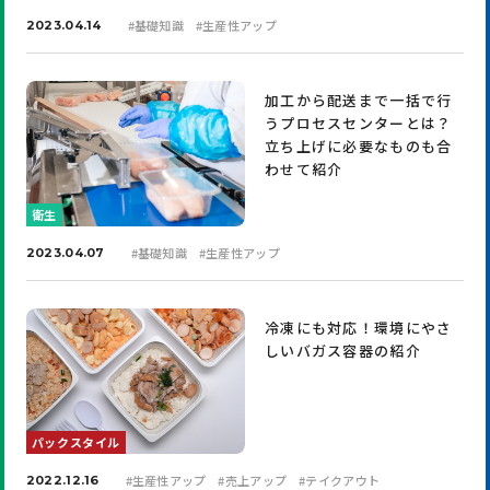
#
基礎知識
#
生産性アップ
2023.04.14
加工から配送まで一括で行
うプロセスセンターとは？
立ち上げに必要なものも合
わせて紹介
衛生
#
基礎知識
#
生産性アップ
2023.04.07
冷凍にも対応！環境にやさ
しいバガス容器の紹介
パックスタイル
#
生産性アップ
#
売上アップ
#
テイクアウト
2022.12.16