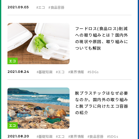
#
エコ
#
食品容器
2021.09.03
フードロス(食品ロス)削減
への取り組みとは？国内外
の現状や原因、取り組みに
ついても解説
エコ
#
基礎知識
#
エコ
#
業界情報
#
SDGs
2021.08.24
脱プラスチックはなぜ必要
なのか。国内外の取り組み
と脱プラに向けたエコ容器
の紹介
エコ
#
基礎知識
#
エコ
#
業界情報
#
食品容器
#
SDGs
2021.08.20