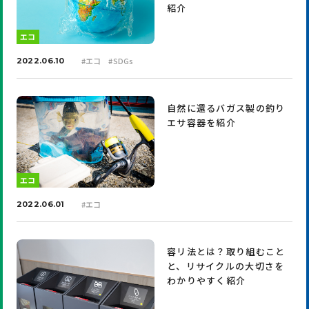
紹介
エコ
#
エコ
#
SDGs
2022.06.10
自然に還るバガス製の釣り
エサ容器を紹介
エコ
#
エコ
2022.06.01
容リ法とは？取り組むこと
と、リサイクルの大切さを
わかりやすく紹介