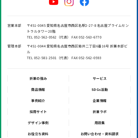
営業本部
〒451-0045 愛知県名古屋市西区名駅2-27-8 名古屋プライムセン
トラルタワー20階
TEL 052-562-0562（代表） FAX 052-563-6770
管理本部
〒451-0044 愛知県名古屋市西区菊井二丁目6番16号 折兼本部ビ
ル
TEL 052-581-2501（代表） FAX 052-562-0593
折兼の強み
サービス
商品情報
SDGs活動
事例紹介
企業情報
採用サイト
折兼ラボ
デザイン事例
用語集
お役立ち資料
お問い合わせ・資料請求