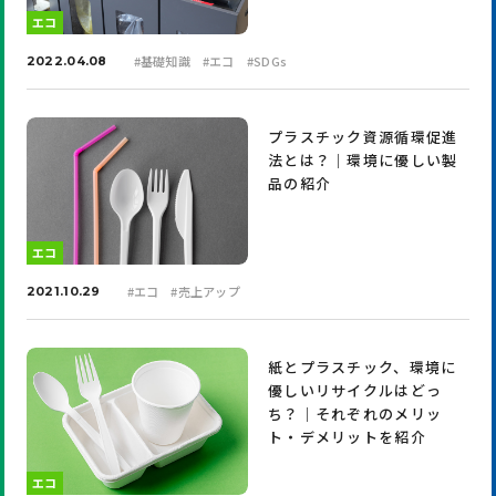
エコ
#
基礎知識
#
エコ
#
SDGs
2022.04.08
プラスチック資源循環促進
法とは？｜環境に優しい製
品の紹介
エコ
#
エコ
#
売上アップ
2021.10.29
紙とプラスチック、環境に
優しいリサイクルはどっ
ち？｜それぞれのメリッ
ト・デメリットを紹介
エコ