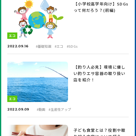
【小学校高学年向け】SDGs
って何だろう？(前編)
エコ
#
基礎知識
#
エコ
#
SDGs
2022.09.16
【釣り人必見】環境に優し
い釣りエサ容器の取り扱い
店を紹介！
エコ
#
動画
#
生産性アップ
2022.09.09
子ども食堂とは？役割や取