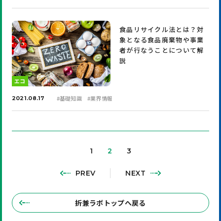
食品リサイクル法とは？対
象となる食品廃棄物や事業
者が行なうことについて解
説
エコ
#
基礎知識
#
業界情報
2021.08.17
1
2
3
PREV
NEXT
折兼ラボトップへ戻る