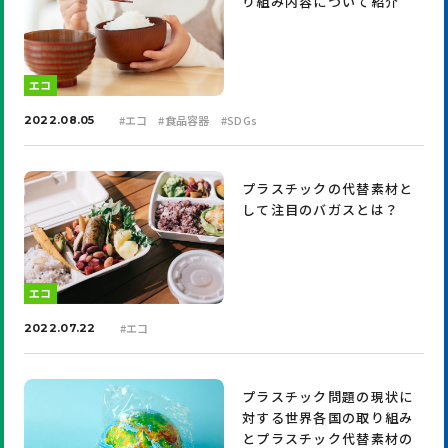
り組み内容について紹介
エコ
#
エコ
#
食品容器
#
SDGs
2022.08.05
プラスチックの代替素材と
して注目のバガスとは？
エコ
#
エコ
2022.07.22
プラスチック問題の現状に
対する世界各国の取り組み
とプラスチック代替素材の