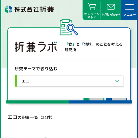
オンライン
お問い合わせ
メニュー
ストア
「
食
」
と
「
地球
」
のことを考える
研究所
研究テーマで絞り込む
選択してください
エコ
エコ
の記事一覧（
31
件）