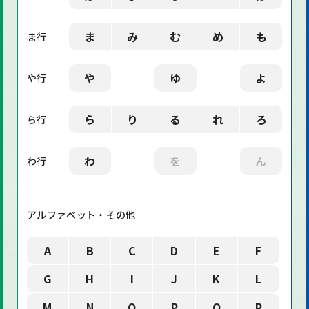
ま
み
む
め
も
ま行
や
ゆ
よ
や行
ら
り
る
れ
ろ
ら行
わ
を
ん
わ行
アルファベット・その他
A
B
C
D
E
F
G
H
I
J
K
L
M
N
O
P
Q
R