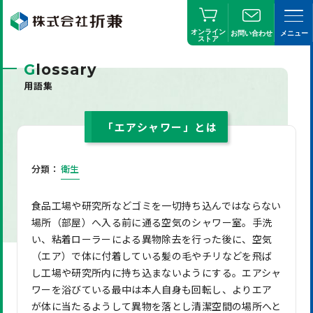
オンライン
お問い合わせ
メニュー
ストア
G
lossary
用語集
「エアシャワー」とは
分類：
衛生
食品工場や研究所などゴミを一切持ち込んではならない
場所（部屋）へ入る前に通る空気のシャワー室。手洗
い、粘着ローラーによる異物除去を行った後に、空気
（エア）で体に付着している髪の毛やチリなどを飛ば
し工場や研究所内に持ち込まないようにする。エアシャ
ワーを浴びている最中は本人自身も回転し、よりエア
が体に当たるようして異物を落とし清潔空間の場所へと