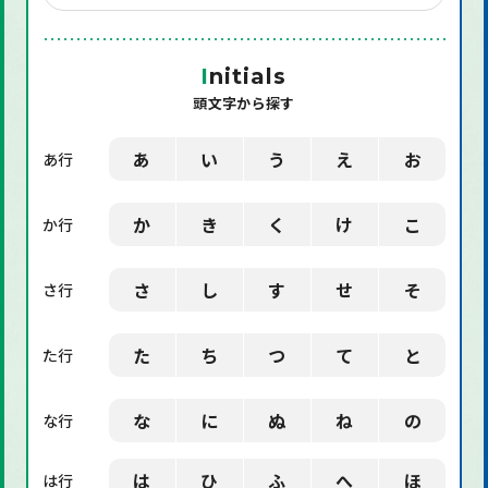
「店舗備品」に関する用語
「機械」に関する用語
I
nitials
頭文字から探す
「環境」に関する用語
「業界用語」に関する用語
あ
い
う
え
お
あ行
「社会」に関する用語
か
き
く
け
こ
か行
「デザイン」に関する用語
さ
し
す
せ
そ
さ行
た
ち
つ
て
と
た行
な
に
ぬ
ね
の
な行
は
ひ
ふ
へ
ほ
は行