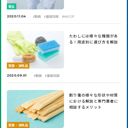
衛生
#
動画
#
基礎知識
#
HACCP
2020.11.04
たわしには様々な種類があ
る！用途別に選び方を解説
容器・消耗品
#
動画
#
基礎知識
2020.09.01
割り箸の様々な形状や材質
における解説と専門業者に
相談するメリット
容器・消耗品