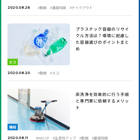
#
動画
#
基礎知識
#
テイクアウト
2020.08.26
プラスチック容器のリサイ
クル方法は？環境に配慮し
た容器選びのポイントまと
め
エコ
#
動画
#
エコ
2020.08.20
床洗浄を効果的に行う手順
と専門家に依頼するメリッ
ト
機械
#
HACCP
#
生産性アップ
#
動画
#
基礎知識
2020.08.11