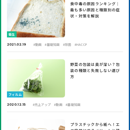
食中毒の原因ランキング｜
最も多い原因と種類別の症
状・対策を解説
衛生
#
動画
#
基礎知識
#
除菌
#
HACCP
2021.02.19
野菜の包装は奥が深い？包
装の種類と失敗しない選び
方
フィルム
#
売上アップ
#
動画
#
基礎知識
2020.12.15
プラスチックから紙へ！エ