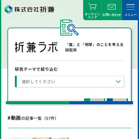
オンライン
お問い合わせ
メニュー
ストア
「
食
」
と
「
地球
」
のことを考える
研究所
研究テーマで絞り込む
選択してください
#動画
の記事一覧（
57
件）