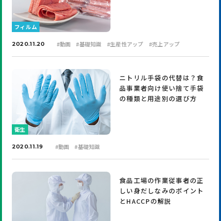
フィルム
#
動画
#
基礎知識
#
生産性アップ
#
売上アップ
2020.11.20
ニトリル手袋の代替は？食
品事業者向け使い捨て手袋
の種類と用途別の選び方
衛生
#
動画
#
基礎知識
2020.11.19
食品工場の作業従事者の正
しい身だしなみのポイント
とHACCPの解説