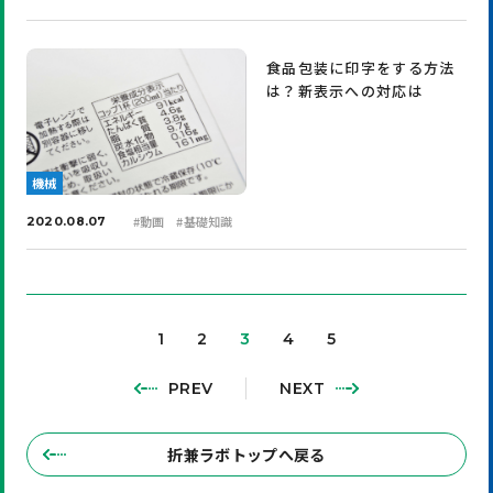
食品包装に印字をする方法
は？新表示への対応は
機械
#
動画
#
基礎知識
2020.08.07
1
2
3
4
5
PREV
NEXT
折兼ラボトップへ戻る