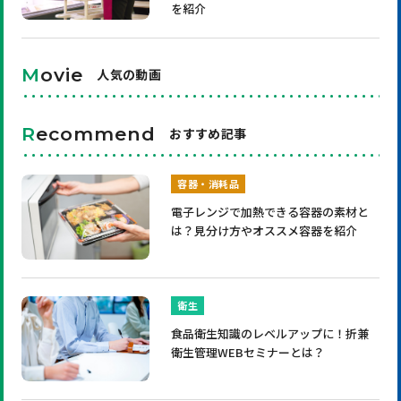
を紹介
M
ovie
人気の動画
R
ecommend
おすすめ記事
容器・消耗品
電子レンジで加熱できる容器の素材と
は？見分け方やオススメ容器を紹介
衛生
食品衛生知識のレベルアップに！折兼
衛生管理WEBセミナーとは？