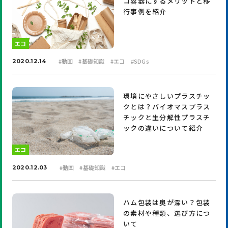
コ容器にするメリットと移
行事例を紹介
エコ
#
動画
#
基礎知識
#
エコ
#
SDGs
2020.12.14
環境にやさしいプラスチッ
クとは？バイオマスプラス
チックと生分解性プラスチ
ックの違いについて紹介
エコ
#
動画
#
基礎知識
#
エコ
2020.12.03
ハム包装は奥が深い？包装
の素材や種類、選び方につ
いて